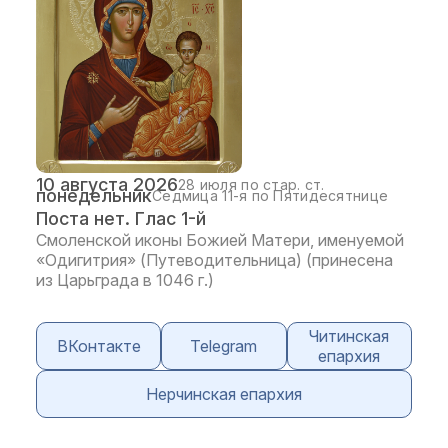
10 августа 2026
28 июля по стар. ст.
понедельник
Седмица 11-я по Пятидесятнице
Поста нет. Глас 1-й
Смоленской иконы Божией Матери, именуемой
«Одигитрия» (Путеводительница) (принесена
из Царьграда в 1046 г.)
Читинская
ВКонтакте
Telegram
епархия
Нерчинская епархия