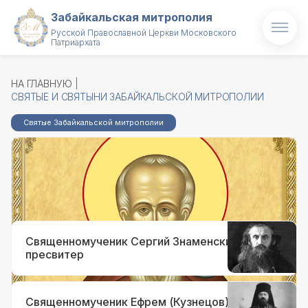
Забайкальская митрополия
Русской Православной Церкви Московского
Патриархата
Главная
НА ГЛАВНУЮ
О митрополии
СВЯТЫЕ И СВЯТЫНИ ЗАБАЙКАЛЬСКОЙ МИТРОПОЛИИ
Митрополит
Святые Забайкальской митрополии
Новости
Преподобный Варлаам Чикойский,
Забайкальский чудотворец,
Проекты
пустынник
Образование
Священномученик Сергий Знаменский,
Святые и святыни
пресвитер
Контакты
Священномученик Ефрем (Кузнецов),