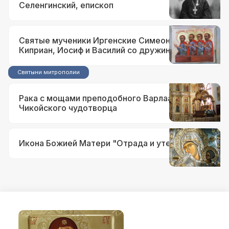
Селенгинский, епископ
Святые мученики Иргенские Симеон,
Киприан, Иосиф и Василий со дружиною
Святыни митрополии
Рака с мощами преподобного Варлаама
Чикойского чудотворца
Икона Божией Матери "Отрада и утешение"