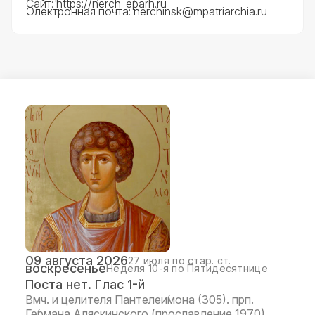
Сайт:
https://nerch-eparh.ru
Электронная почта:
nerchinsk@mpatriarchia.ru
09 августа 2026
27 июля по стар. ст.
воскресенье
Неделя 10-я по Пятидесятнице
Поста нет. Глас 1-й
Вмч. и целителя Пантелеи́мона (305). прп.
Ге́рмана Аляскинского (прославление 1970).