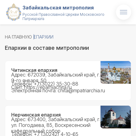
Забайкальская митрополия
Русской Православной Церкви Московского
Патриархата
Главная
НА ГЛАВНУЮ
ЕПАРХИИ
О митрополии
Епархии в составе митрополии
Митрополит
Новости
Читинская епархия
Адрес: ​672039, Забайкальский край, г. Чита, ул.
9-го января, 50
Проекты
Телефон: +7(3022) 35-30-88
Сайт:
https://eparhiachita.ru
Электронная почта:
chita@mpatriarchia.ru
Образование
Святые и святыни
Нерчинская епархия
Адрес: 673400, Забайкальский край, г. Нерчинск,
ул. Погодаева, 85, Воскресенский
Контакты
кафедральный собор
Телефон: +7 (30242) 4-10-65