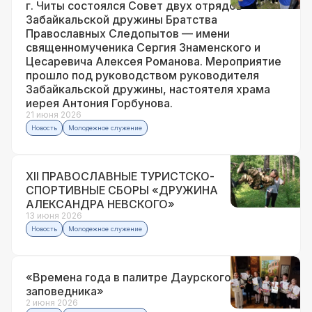
г. Читы состоялся Совет двух отрядов
Забайкальской дружины Братства
Православных Следопытов — имени
священномученика Сергия Знаменского и
Цесаревича Алексея Романова. Мероприятие
прошло под руководством руководителя
Забайкальской дружины, настоятеля храма
иерея Антония Горбунова.
21 июня 2026
Новость
Молодежное служение
XII ПРАВОСЛАВНЫЕ ТУРИСТСКО-
СПОРТИВНЫЕ СБОРЫ «ДРУЖИНА
АЛЕКСАНДРА НЕВСКОГО»
13 июня 2026
Новость
Молодежное служение
«Времена года в палитре Даурского
заповедника»
2 июня 2026