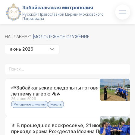
Забайкальская митрополия
Русской Православной Церкви Московского
Патриархата
Главная
НА ГЛАВНУЮ
МОЛОДЕЖНОЕ СЛУЖЕНИЕ
О митрополии
июнь 2026
Митрополит
Новости
Проекты
⛅Забайкальские следопыты готовятся к
летнему лагерю ⛺🔥
Образование
26 июня 2026
Молодежное служение
Новость
Святые и святыни
⚜ В прошедшее воскресенье, 21 июня, на
Контакты
приходе храма Рождества Иоанна Предтечи