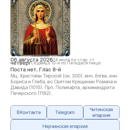
06 августа 2026
24 июля по стар. ст.
четверг
Седмица 10-я по Пятидесятнице
Поста нет. Глас 8-й
Мц. Христи́ны Тирской (ок. 300). мчч. блгвв. кнн.
Бори́са и Гле́ба, во Святом Крещении Рома́на и
Дави́да (1015). Прп. Полика́рпа, архимандрита
Печерского (1182).
Читинская
ВКонтакте
Telegram
епархия
Нерчинская епархия