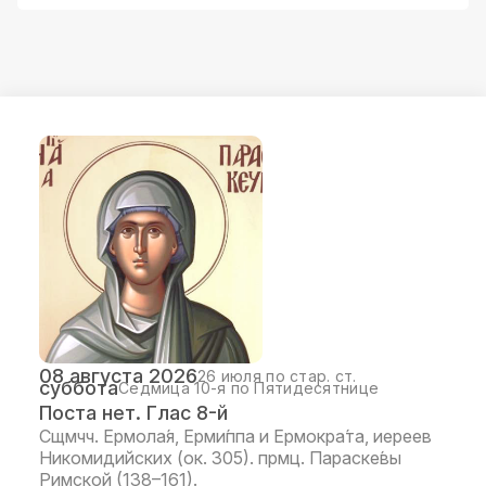
08 августа 2026
26 июля по стар. ст.
суббота
Седмица 10-я по Пятидесятнице
Поста нет. Глас 8-й
Сщмчч. Ермола́я, Ерми́ппа и Ермокра́та, иереев
Никомидийских (ок. 305). прмц. Параске́вы
Римской (138–161).