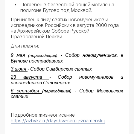
Погребён в безвестной общей могиле на
полигоне Бутово под Москвой.
Причислен к лику святых новомучеников и
исповедников Российских в августе 2000 года
на Архиерейском Соборе Русской
Православной Церкви.
Дни памяти:
9 мая
- Собор новомучеников, в
(переходящая)
Бутове пострадавших
3 июня
- Собор Симбирских святых
23 августа
- Собор новомучеников и
исповедников Соловецких
6 сентября
- Собор Московских
(переходящая)
святых
Подробное жизнеописание -
https://azbyka.ru/days/sv-sergij-znamenskij