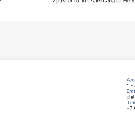
Храм блгв. кн. Александра Нев
Адр
г. Ч
Ema
chi
Тел
+7 