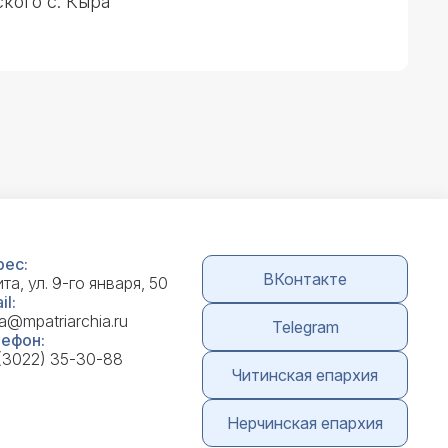
ского с. Кыра
ес:
ВКонтакте
ита, ул. 9-го января, 50
il:
ta@mpatriarchia.ru
Telegram
ефон:
(3022) 35-30-88
Читинская епархия
Нерчинская епархия