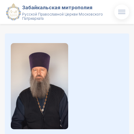
Забайкальская митрополия
Русской Православной Церкви Московского
Патриархата
Главная
О митрополии
Митрополит
Новости
Проекты
Образование
Святые и святыни
Контакты