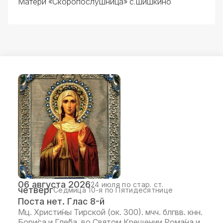
Матери «Скоропослушница» с.Шишкино
06 августа 2026
24 июля по стар. ст.
четверг
Седмица 10-я по Пятидесятнице
Поста нет. Глас 8-й
Мц. Христи́ны Тирской (ок. 300). мчч. блгвв. кнн.
Бори́са и Гле́ба, во Святом Крещении Рома́на и