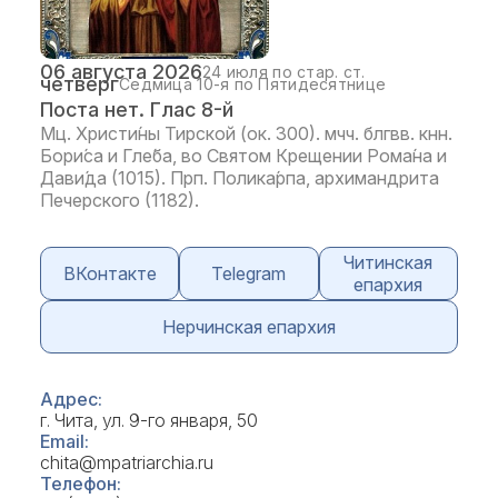
06 августа 2026
24 июля по стар. ст.
четверг
Седмица 10-я по Пятидесятнице
Поста нет. Глас 8-й
Мц. Христи́ны Тирской (ок. 300). мчч. блгвв. кнн.
Бори́са и Гле́ба, во Святом Крещении Рома́на и
Дави́да (1015). Прп. Полика́рпа, архимандрита
Печерского (1182).
Читинская
ВКонтакте
Telegram
епархия
Нерчинская епархия
Адрес:
г. Чита, ул. 9-го января, 50
Email:
chita@mpatriarchia.ru
Телефон: