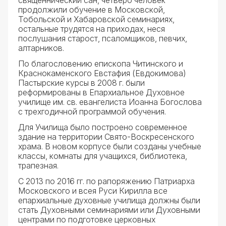
священнический сан, четверо человек
продолжили обучение в Московской,
Тобольской и Хабаровской семинариях,
остальные трудятся на приходах, неся
послушания старост, псаломщиков, певчих,
алтарников.
По благословению епископа Читинского и
Краснокаменского Евстафия (Евдокимова)
Пастырские курсы в 2008 г. были
реформированы в Епархиальное Духовное
училище им. св. евангелиста Иоанна Богослова
с трехгодичной программой обучения.
Для Училища было построено современное
здание на территории Свято-Воскресенского
храма. В новом корпусе были созданы учебные
классы, комнаты для учащихся, библиотека,
трапезная.
C 2013 по 2016 гг. по рапоряжению Патриарха
Московского и всея Руси Кирилла все
епархиальные духовные училища должны были
стать Духовными семинариями или Духовными
центрами по подготовке церковных