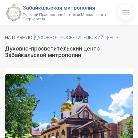
Забайкальская митрополия
Русской Православной Церкви Московского
Патриархата
Главная
НА ГЛАВНУЮ
ДУХОВНО-ПРОСВЕТИТЕЛЬСКИЙ ЦЕНТР
О митрополии
Духовно-просветительский центр
Митрополит
Забайкальской митрополии
Новости
Проекты
Образование
Святые и святыни
Контакты