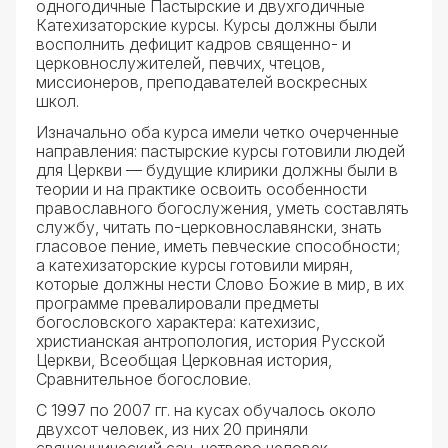
одногодичные Пастырские и двухгодичные
Катехизаторские курсы. Курсы должны были
восполнить дефицит кадров священно- и
церковнослужителей, певчих, чтецов,
миссионеров, преподавателей воскресных
школ.
Изначально оба курса имели четко очерченные
направления: пастырские курсы готовили людей
для Церкви — будущие клирики должны были в
теории и на практике освоить особенности
православного богослужения, уметь составлять
службу, читать по-церковнославянски, знать
гласовое пение, иметь певческие способности;
а катехизаторские курсы готовили мирян,
которые должны нести Слово Божие в мир, в их
программе превалировали предметы
богословского характера: катехизис,
христианская антропология, история Русской
Церкви, Всеобщая Церковная история,
Сравнительное богословие.
С 1997 по 2007 гг. на кусах обучалось около
двухсот человек, из них 20 приняли