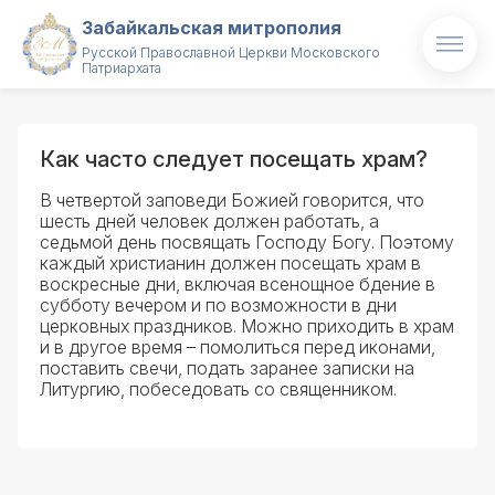
Забайкальская митрополия
Русской Православной Церкви Московского
Патриархата
Главная
О митрополии
Как часто следует посещать храм?
Митрополит
В четвертой заповеди Божией говорится, что
шесть дней человек должен работать, а
седьмой день посвящать Господу Богу. Поэтому
Новости
каждый христианин должен посещать храм в
воскресные дни, включая всенощное бдение в
Проекты
субботу вечером и по возможности в дни
церковных праздников. Можно приходить в храм
и в другое время – помолиться перед иконами,
Образование
поставить свечи, подать заранее записки на
Литургию, побеседовать со священником.
Святые и святыни
Контакты