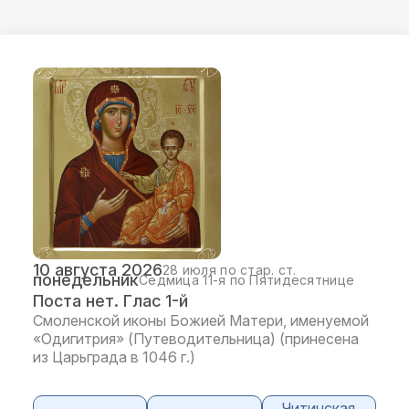
10 августа 2026
28 июля по стар. ст.
понедельник
Седмица 11-я по Пятидесятнице
Поста нет. Глас 1-й
Смоленской иконы Божией Матери, именуемой
«Одигитрия» (Путеводительница) (принесена
из Царьграда в 1046 г.)
Читинская