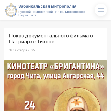
Забайкальская митрополия
Русской Православной Церкви Московского
Патриархата
Главная
О митрополии
Показ документального фильма о
Патриархе Тихоне
Митрополит
18 сентября 2025
Новости
Проекты
Образование
Святые и святыни
Контакты