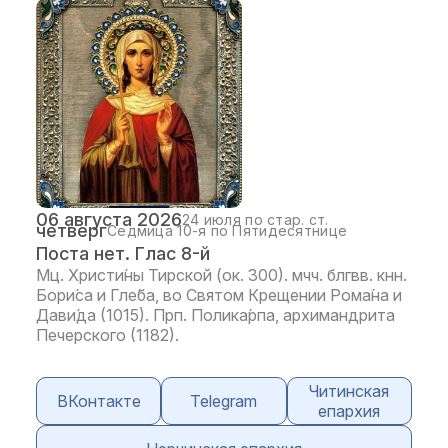
06 августа 2026
24 июля по стар. ст.
четверг
Седмица 10-я по Пятидесятнице
Поста нет. Глас 8-й
Мц. Христи́ны Тирской (ок. 300). мчч. блгвв. кнн.
Бори́са и Гле́ба, во Святом Крещении Рома́на и
Дави́да (1015). Прп. Полика́рпа, архимандрита
Печерского (1182).
Читинская
ВКонтакте
Telegram
епархия