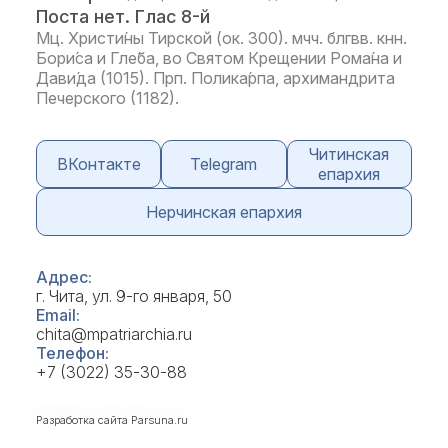
Поста нет. Глас 8-й
Мц. Христи́ны Тирской (ок. 300). мчч. блгвв. кнн.
Бори́са и Гле́ба, во Святом Крещении Рома́на и
Дави́да (1015). Прп. Полика́рпа, архимандрита
Печерского (1182).
Читинская
ВКонтакте
Telegram
епархия
Нерчинская епархия
Адрес:
г. Чита, ул. 9-го января, 50
Email:
chita@mpatriarchia.ru
Телефон:
+7 (3022) 35-30-88
Разработка сайта
Parsuna.ru