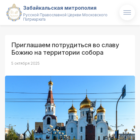
Забайкальская митрополия
Русской Православной Церкви Московского
Патриархата
Главная
О митрополии
Приглашаем потрудиться во славу
Божию на территории собора
Митрополит
5 октября 2025
Новости
Проекты
Образование
Святые и святыни
Контакты