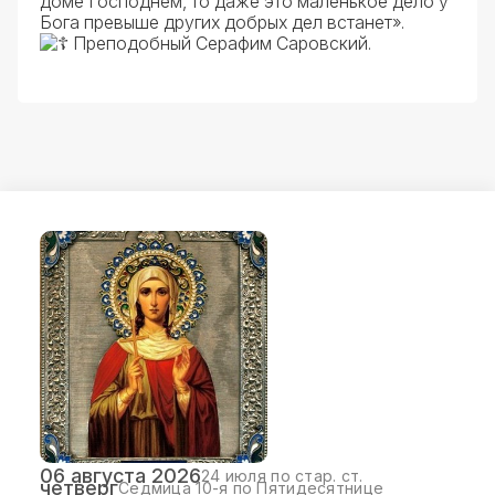
доме Господнем, то даже это маленькое дело у
Бога превыше других добрых дел встанет».
Преподобный Серафим Саровский.
06 августа 2026
24 июля по стар. ст.
четверг
Седмица 10-я по Пятидесятнице