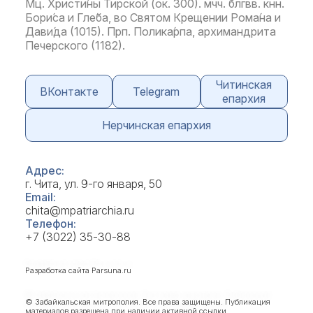
Мц. Христи́ны Тирской (ок. 300). мчч. блгвв. кнн.
Бори́са и Гле́ба, во Святом Крещении Рома́на и
Дави́да (1015). Прп. Полика́рпа, архимандрита
Печерского (1182).
Читинская
ВКонтакте
Telegram
епархия
Нерчинская епархия
Адрес:
г. Чита, ул. 9-го января, 50
Email:
chita@mpatriarchia.ru
Телефон:
+7 (3022) 35-30-88
Разработка сайта
Parsuna.ru
© Забайкальская митрополия. Все права защищены. Публикация
материалов разрешена при наличии активной ссылки.