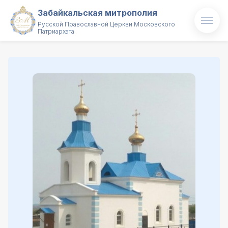
Забайкальская митрополия
Русской Православной Церкви Московского
Патриархата
Главная
О митрополии
Митрополит
Новости
Проекты
Образование
Святые и святыни
Контакты