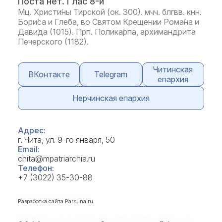
Поста нет. Глас 8-й
Мц. Христи́ны Тирской (ок. 300). мчч. блгвв. кнн.
Бори́са и Гле́ба, во Святом Крещении Рома́на и
Дави́да (1015). Прп. Полика́рпа, архимандрита
Печерского (1182).
Читинская
ВКонтакте
Telegram
епархия
Нерчинская епархия
Адрес:
г. Чита, ул. 9-го января, 50
Email:
chita@mpatriarchia.ru
Телефон:
+7 (3022) 35-30-88
Разработка сайта
Parsuna.ru