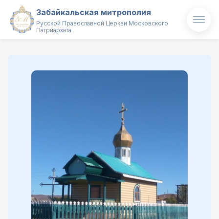
Забайкальская митрополия
Русской Православной Церкви Московского
Патриархата
Главная
О митрополии
Митрополит
Новости
Проекты
Образование
Святые и святыни
Контакты