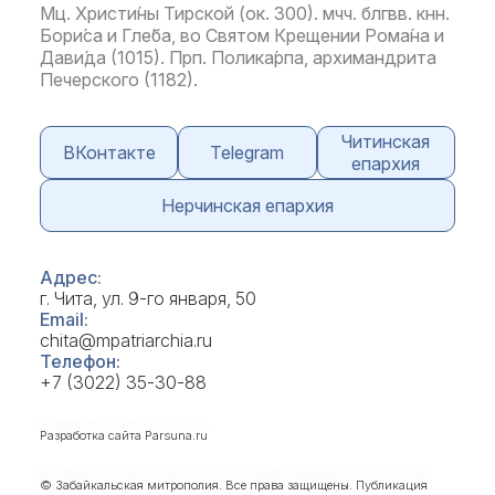
Мц. Христи́ны Тирской (ок. 300). мчч. блгвв. кнн.
Бори́са и Гле́ба, во Святом Крещении Рома́на и
Дави́да (1015). Прп. Полика́рпа, архимандрита
Печерского (1182).
Читинская
ВКонтакте
Telegram
епархия
Нерчинская епархия
Адрес:
г. Чита, ул. 9-го января, 50
Email:
chita@mpatriarchia.ru
Телефон:
+7 (3022) 35-30-88
Разработка сайта
Parsuna.ru
© Забайкальская митрополия. Все права защищены. Публикация