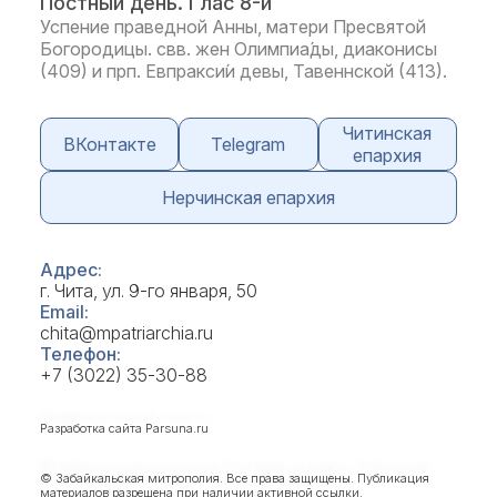
Постный день. Глас 8-й
Успение праведной Анны, матери Пресвятой
Богородицы. свв. жен Олимпиа́ды, диаконисы
(409) и прп. Евпракси́и девы, Тавеннской (413).
Читинская
ВКонтакте
Telegram
епархия
Нерчинская епархия
Адрес:
г. Чита, ул. 9-го января, 50
Email:
chita@mpatriarchia.ru
Телефон:
+7 (3022) 35-30-88
Разработка сайта
Parsuna.ru
© Забайкальская митрополия. Все права защищены. Публикация
материалов разрешена при наличии активной ссылки.