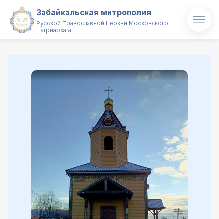
Забайкальская митрополия
Русской Православной Церкви Московского
Патриархата
Главная
О митрополии
Митрополит
Новости
Проекты
Образование
Святые и святыни
Контакты